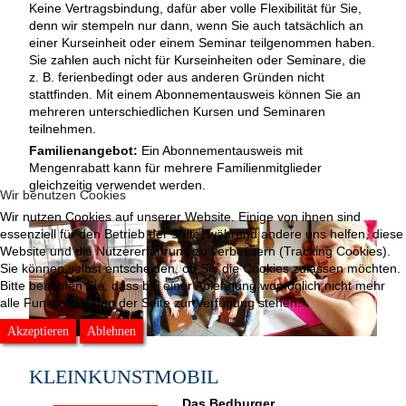
Keine Vertragsbindung, dafür aber volle Flexibilität für Sie,
denn wir stempeln nur dann, wenn Sie auch tatsächlich an
einer Kurseinheit oder einem Seminar teilgenommen haben.
Sie zahlen auch nicht für Kurseinheiten oder Seminare, die
z. B. ferienbedingt oder aus anderen Gründen nicht
stattfinden. Mit einem Abonnementausweis können Sie an
mehreren unterschiedlichen Kursen und Seminaren
teilnehmen.
Familienangebot:
Ein Abonnementausweis mit
Mengenrabatt kann für mehrere Familienmitglieder
gleichzeitig verwendet werden.
Wir benutzen Cookies
Wir nutzen Cookies auf unserer Website. Einige von ihnen sind
essenziell für den Betrieb der Seite, während andere uns helfen, diese
Website und die Nutzererfahrung zu verbessern (Tracking Cookies).
Sie können selbst entscheiden, ob Sie die Cookies zulassen möchten.
Bitte beachten Sie, dass bei einer Ablehnung womöglich nicht mehr
alle Funktionalitäten der Seite zur Verfügung stehen.
Akzeptieren
Ablehnen
KLEINKUNSTMOBIL
Das Bedburger