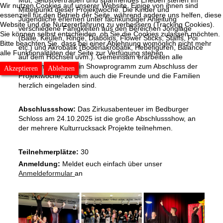
Wir nutzen Cookies auf unserer Website. Einige von ihnen sind
Mittelpunkt dieser Projektwoche. Die Kinder und
essenziell für den Betrieb der Seite, während andere uns helfen, diese
Jugendliche erlernen unter fachkundiger Anleitung
Website und die Nutzererfahrung zu verbessern (Tracking Cookies).
verschiedene Fähigkeiten aus den Bereichen Jonglage
Sie können selbst entscheiden, ob Sie die Cookies zulassen möchten.
(Bälle, Keulen, Ringe, Diabolos, Flower Sticks, Staffs, Poi
Bitte beachten Sie, dass bei einer Ablehnung womöglich nicht mehr
etc.) und Akrobatik (Bodenakrobatik, Hebefiguren, Balance
alle Funktionalitäten der Seite zur Verfügung stehen.
auf dem Hochseil uvm.). Gemeinsam erarbeiten alle
Teilnehmer:innen ein Showprogramm zum Abschluss der
Akzeptieren
Ablehnen
Projektwoche, zu dem auch die Freunde und die Familien
herzlich eingeladen sind.
Abschlussshow:
Das Zirkusabenteuer im Bedburger
Schloss am 24.10.2025 ist die große Abschlussshow, an
der mehrere Kulturrucksack Projekte teilnehmen.
Teilnehmerplätze:
30
Anmeldung:
Meldet euch einfach über unser
Anmeldeformular
an